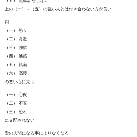
（五） 無駄話をしない
上の（一）～（五）の強い人とは付き合わない方が良い
四
（一） 怒り
（二） 貪欲
（三） 強欲
（四） 嫉妬
（五） 執着
（六） 高慢
の悪い心に克つ
（一） 心配
（二） 不安
（三） 恐れ
に支配されない
愛の人間になる事によりなくなる