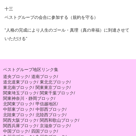
十三
ベストグループの会合に参加する（規約を守る）
”人格の完成により人生のゴール・真理（真の幸福）に到達させて
いただける”
ベストグループ地区リンク集
道央ブロック
/
道南ブロック
/
道北道東ブロック
/
東北北ブロック
/
東北南ブロック
/
関東東京ブロック
/
関東埼玉ブロック
/
関東千葉ブロック
/
関東神奈川・静岡ブロック
/
北関東ブロック
/
甲信越地区
/
中部東ブロック
/
中部西ブロック
/
北陸東ブロック
/
北陸西ブロック
/
関西大阪ブロック
/
関西和歌山ブロック
/
関西兵庫ブロック
/
京滋奈ブロック
/
中国ブロック
/
四国ブロック
/