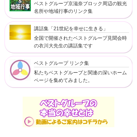
ベストグループ京滋奈ブロック周辺の観光
名所や地域行事のリンク集
講話集「21世紀を幸せに生きる」
全国で開催されたベストグループ見聞会時
の衣川大先生の講話集です
ベストグループ リンク集
私たちベストグループと関連の深いホーム
ページを集めてみました。