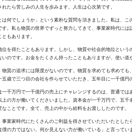
されたら苦しみの人生を歩みます。人生は心次第です。
とは何でしょうか」という素朴な質問を頂きました。私は、こ
です。私も物質の世界でずっと努力してきて、事業家時代には
こともあります。
地位を得たこともあります。しかし、物質や社会的地位という
ないのです。お金をたくさん持ったこともありますが、使い道
、物質の追求には限度がないのです。物質を求めても求めても
十五歳で三つ目の会社を作らせていただき、五年目に一千億円
は一千万円で一千億円の売上にチャレンジするのは、普通では
以上の方が働いてくださいました。資本金が一千万円で、五千
変なことです。全て、売上の中から給料をお渡ししたのです。
、事業家時代にたくさんのご利益を得させていただいたとした
は僕の力ではない。何か見えない力が働いている」と言ってい