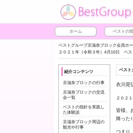
ホーム
ベストの
ベストグループ京滋奈ブロック会員ホ
２０２１年（令和３年）4月10日 ベス
ベスト
紹介コンテンツ
京滋奈ブロックの行事
衣川晃
京滋奈ブロックの交流
会一覧
２０２１
ベストの指針を実践し
皆様、
た体験談
降った
京滋奈ブロック周辺の
観光や行事
つまり