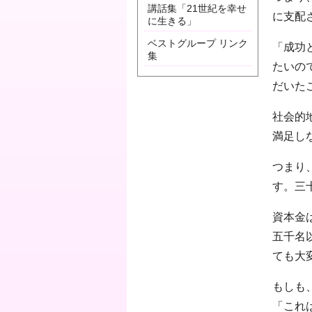
講話集「21世紀を幸せ
に支配
に生きる」
ベストグループ リンク
「成功
集
たいの
だいた
社会的
満足し
つまり
す。三
資本金
五千名
ても大
もしも
「これ