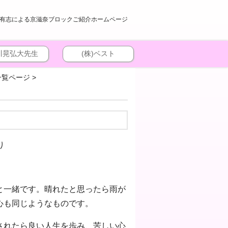
有志による京滋奈ブロックご紹介ホームページ
川晃弘大先生
(株)ベスト
一覧ページ
>
り
と一緒です。晴れたと思ったら雨が
心も同じようなものです。
されたら良い人生を歩み、苦しい心