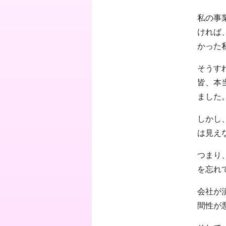
私の事
ければ
かった
そうす
皆、本
ました
しかし
は見え
つまり
を忘れ
会社が
間性が