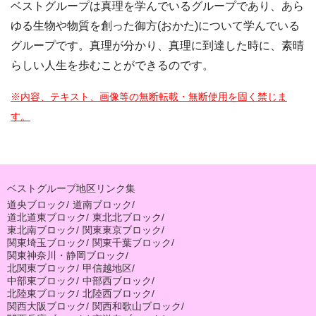
ベストグループは真理を学んでいるグループであり、あら
ゆる生物や物質を創った御方(おかた)について学んでいる
グループです。真理が分かり、真理に到達した時に、素晴
らしい人生を歩むことができるのです。
※内容、テキスト、画像等の無断転載・無断使用を固く禁じま
す。
ベストグループ地区リンク集
道央ブロック
/
道南ブロック
/
道北道東ブロック
/
東北北ブロック
/
東北南ブロック
/
関東東京ブロック
/
関東埼玉ブロック
/
関東千葉ブロック
/
関東神奈川・静岡ブロック
/
北関東ブロック
/
甲信越地区
/
中部東ブロック
/
中部西ブロック
/
北陸東ブロック
/
北陸西ブロック
/
関西大阪ブロック
/
関西和歌山ブロック
/