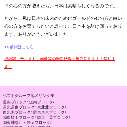
ドの心の方が増えたら、日本は素晴らしくなるのです。
だから、私は日本の未来のためにゴールドの心の方と白い
心の方をお育てしたいと思って、日本中を駆け回っており
ます。ありがとうございました
<< 前回はこちら
※内容、テキスト、画像等の無断転載・無断使用を固く禁じま
す。
ベストグループ地区リンク集
道央ブロック
/
道南ブロック
/
道北道東ブロック
/
東北北ブロック
/
東北南ブロック
/
関東東京ブロック
/
関東埼玉ブロック
/
関東千葉ブロック
/
関東神奈川・静岡ブロック
/